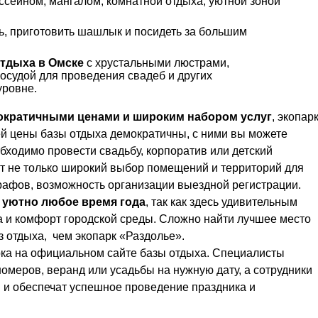
ассейном, мангалом, комнатной отдыха, уютной зоной
ь, приготовить шашлык и посидеть за большим
тдыха в Омске
с хрустальными люстрами,
осудой для проведения свадеб и других
уровне.
мократичными ценами и широким набором услуг
, экопар
ей цены базы отдыха демократичны, с ними вы можете
бходимо провести свадьбу, корпоратив или детский
ит не только широкий выбор помещений и территорий для
рафов, возможность организации выездной регистрации.
 уютно любое время года
, так как здесь удивительным
 и комфорт городской среды. Сложно найти лучшее место
з отдыха, чем экопарк «Раздолье».
ка на официальном сайте базы отдыха. Специалисты
омеров, веранд или усадьбы на нужную дату, а сотрудники
 и обеспечат успешное проведение праздника и