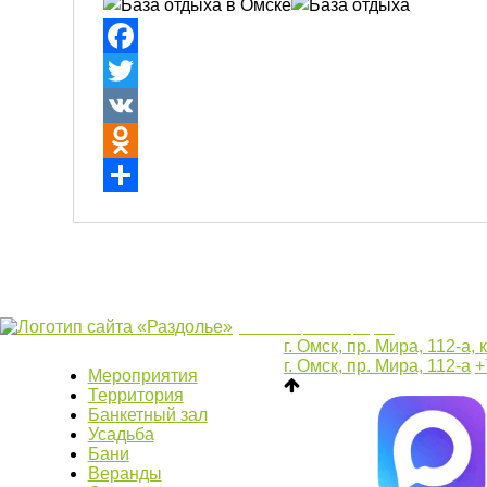
Facebook
Twitter
VK
Odnoklassniki
Отправить
jasa seo
smm panel
APK
Spotify Bot
г. Омск, пр. Мира, 112-а, 
г. Омск, пр. Мира, 112-а
+
Мероприятия
Территория
Банкетный зал
Усадьба
Бани
Веранды