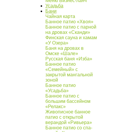
Меню Бизнес-ланч
Усадьба
Бани
Чайная карта
Банное патио «Хвоя»
Банное патио с парной
на дровах «Сканди»
Финская сауна и хамам
«У Озера»
Баня на дровах в
Омске «Шале»
Русская баня «Изба»
Банное патио
«Семейный» с
закрытой мангальной
зоной
Банное патио
«Усадьба»
Банное патио с
большим бассейном
«Релакс»
Живописное банное
патио с открытой
верандой «Ривьера»
Банное патио со спа-