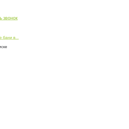
ь звонок
 бани в...
мске