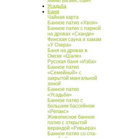
Меню Бизнес-ланч
Усадьба
Бани
Чайная карта
Банное патио «Хвоя»
Банное патио с парной
на дровах «Сканди»
Финская сауна и хамам
«У Озера»
Баня на дровах в
Омске «Шале»
Русская баня «Изба»
Банное патио
«Семейный» с
закрытой мангальной
зоной
Банное патио
«Усадьба»
Банное патио с
большим бассейном
«Релакс»
Живописное банное
патио с открытой
верандой «Ривьера»
Банное патио со спа-