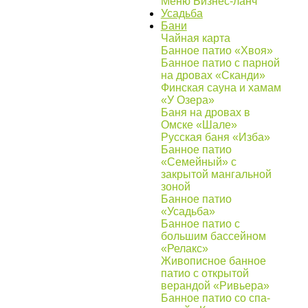
Меню Бизнес-ланч
Усадьба
Бани
Чайная карта
Банное патио «Хвоя»
Банное патио с парной
на дровах «Сканди»
Финская сауна и хамам
«У Озера»
Баня на дровах в
Омске «Шале»
Русская баня «Изба»
Банное патио
«Семейный» с
закрытой мангальной
зоной
Банное патио
«Усадьба»
Банное патио с
большим бассейном
«Релакс»
Живописное банное
патио с открытой
верандой «Ривьера»
Банное патио со спа-