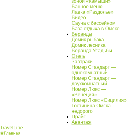
зоной «Камыши»
Банное меню
Лавка «Раздолье»
Видео
Сауна с бассейном
База отдыха в Омске
Веранды
Домик рыбака
Домик лесника
Веранда Усадьбы
Отель
Завтраки
Номер Стандарт —
однокомнатный
Номер Стандарт —
двухкомнатный
Номер Люкс —
«Венеция»
Номер Люкс «Сицилия»
Гостиница Омска
недорого
Прайс
Авантаж
TravelLine
Главная