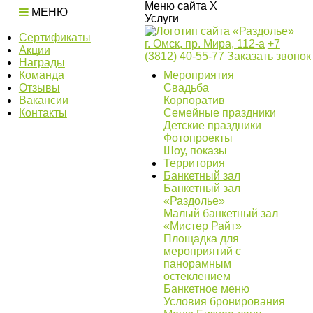
Меню сайта
X
МЕНЮ
Услуги
Сертификаты
г. Омск, пр. Мира, 112-а
+7
Акции
(3812) 40-55-77
Заказать звонок
Награды
Команда
Мероприятия
Отзывы
Свадьба
Вакансии
Корпоратив
Контакты
Семейные праздники
Детские праздники
Фотопроекты
Шоу, показы
Территория
Банкетный зал
Банкетный зал
«Раздолье»
Малый банкетный зал
«Мистер Райт»
Площадка для
мероприятий с
панорамным
остеклением
Банкетное меню
Условия бронирования