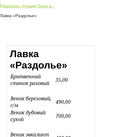
/
Раздолье- лучшие бани в...
/
Лавка «Раздолье»
Лавка
«Раздолье»
Бритвенный
35,00
станок разовый
Веник березовый,
490,00
с/м
Веник дубовый
700,00
сухой
Веник эвкалипт